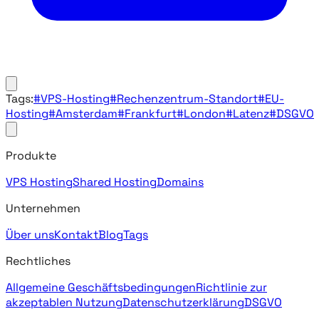
Tags:
#VPS-Hosting
#Rechenzentrum-Standort
#EU-
Hosting
#Amsterdam
#Frankfurt
#London
#Latenz
#DSGVO
Produkte
VPS Hosting
Shared Hosting
Domains
Unternehmen
Über uns
Kontakt
Blog
Tags
Rechtliches
Allgemeine Geschäftsbedingungen
Richtlinie zur
akzeptablen Nutzung
Datenschutzerklärung
DSGVO