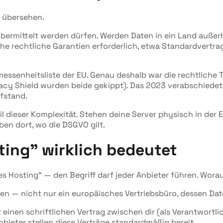
t übersehen.
rmittelt werden dürfen. Werden Daten in ein Land außerh
e rechtliche Garantien erforderlich, etwa Standardvertrag
messenheitsliste der EU. Genau deshalb war die rechtliche 
cy Shield wurden beide gekippt). Das 2023 verabschiedete
fstand.
l dieser Komplexität. Stehen deine Server physisch in der 
iben dort, wo die DSGVO gilt.
ing" wirklich bedeutet
mes Hosting" — den Begriff darf jeder Anbieter führen. Wora
ehen — nicht nur ein europäisches Vertriebsbüro, dessen D
einen schriftlichen Vertrag zwischen dir (als Verantwortli
nbieter stellen diese Verträge standardmäßig bereit.