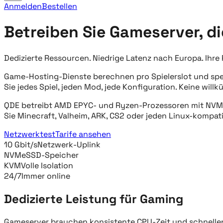
Anmelden
Bestellen
Betreiben Sie Gameserver, di
Dedizierte Ressourcen. Niedrige Latenz nach Europa. Ihre 
Game-Hosting-Dienste berechnen pro Spielerslot und sperre
Sie jedes Spiel, jeden Mod, jede Konfiguration. Keine willk
QDE betreibt AMD EPYC- und Ryzen-Prozessoren mit NVMe-S
Sie Minecraft, Valheim, ARK, CS2 oder jeden Linux-kompat
Netzwerktest
Tarife ansehen
10 Gbit/s
Netzwerk-Uplink
NVMe
SSD-Speicher
KVM
Volle Isolation
24/7
Immer online
Dedizierte Leistung für Gaming
Gameserver brauchen konsistente CPU-Zeit und schnellen S