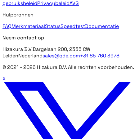
gebruiksbeleid
Privacybeleid
AVG
Hulpbronnen
FAQ
Merkmateriaal
Status
Speedtest
Documentatie
Neem contact op
Hizakura B.V.
Bargelaan 200, 2333 CW
Leiden
Nederland
sales@qde.com
+31 85 760 3978
© 2021 -
2026
Hizakura B.V. Alle rechten voorbehouden.
X