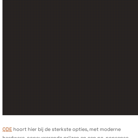
QDE
hoort hier bij de sterkste opties, met moderne
hardware, concurrerende prijzen en een no-nonsense