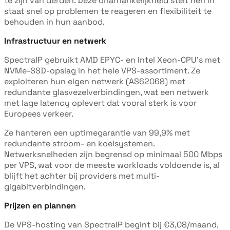
te zijn van derden. Deze onafhankelijkheid stelt hen in
staat snel op problemen te reageren en flexibiliteit te
behouden in hun aanbod.
Infrastructuur en netwerk
SpectraIP gebruikt AMD EPYC- en Intel Xeon-CPU's met
NVMe-SSD-opslag in het hele VPS-assortiment. Ze
exploiteren hun eigen netwerk (AS62068) met
redundante glasvezelverbindingen, wat een netwerk
met lage latency oplevert dat vooral sterk is voor
Europees verkeer.
Ze hanteren een uptimegarantie van 99,9% met
redundante stroom- en koelsystemen.
Netwerksnelheden zijn begrensd op minimaal 500 Mbps
per VPS, wat voor de meeste workloads voldoende is, al
blijft het achter bij providers met multi-
gigabitverbindingen.
Prijzen en plannen
De VPS-hosting van SpectraIP begint bij €3,08/maand,