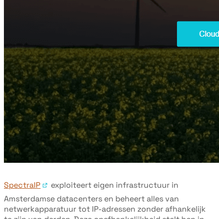
SpectraIP
exploiteert eigen infrastructuur in
Amsterdamse datacenters en beheert alles van
netwerkapparatuur tot IP-adressen zonder afhankelijk