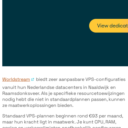
Worldstream
biedt zeer aanpasbare VPS-configuraties
vanuit hun Nederlandse datacenters in Naaldwijk en
Raamsdonksveer. Als je specifieke resourcetoewijzingen
nodig hebt die niet in standaardplannen passen, kunnen
ze maatwerkoplossingen bieden.
Standaard VPS-plannen beginnen rond €93 per maand,
maar hun kracht ligt in maatwerk. Je kunt CPU, RAM,
opslag en verkeerslimieten onafhankelijk configureren