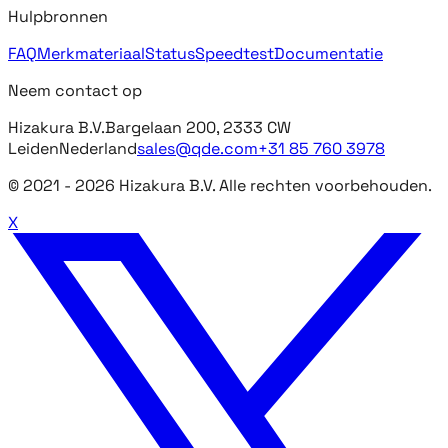
Hulpbronnen
FAQ
Merkmateriaal
Status
Speedtest
Documentatie
Neem contact op
Hizakura B.V.
Bargelaan 200, 2333 CW
Leiden
Nederland
sales@qde.com
+31 85 760 3978
© 2021 -
2026
Hizakura B.V. Alle rechten voorbehouden.
X