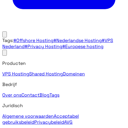
Tags:
#Offshore Hosting
#Nederlandse Hosting
#VPS
Nederland
#Privacy Hosting
#Europese hosting
Producten
VPS Hosting
Shared Hosting
Domeinen
Bedrijf
Over ons
Contact
Blog
Tags
Juridisch
Algemene voorwaarden
Acceptabel
gebruiksbeleid
Privacybeleid
AVG