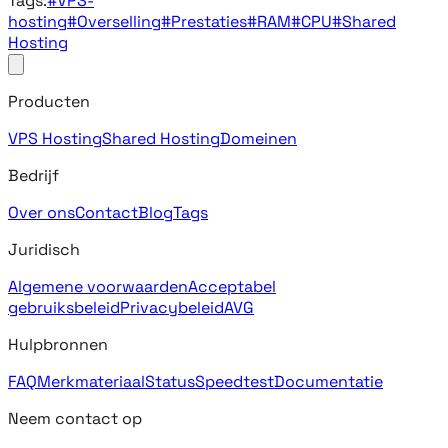
Tags:
#VPS-
hosting
#Overselling
#Prestaties
#RAM
#CPU
#Shared
Hosting
Producten
VPS Hosting
Shared Hosting
Domeinen
Bedrijf
Over ons
Contact
Blog
Tags
Juridisch
Algemene voorwaarden
Acceptabel
gebruiksbeleid
Privacybeleid
AVG
Hulpbronnen
FAQ
Merkmateriaal
Status
Speedtest
Documentatie
Neem contact op