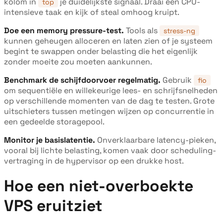
kolom in
je duidelijkste signaal. Draai een CPU-
top
intensieve taak en kijk of steal omhoog kruipt.
Doe een memory pressure-test.
Tools als
stress-ng
kunnen geheugen alloceren en laten zien of je systeem
begint te swappen onder belasting die het eigenlijk
zonder moeite zou moeten aankunnen.
Benchmark de schijfdoorvoer regelmatig.
Gebruik
fio
om sequentiële en willekeurige lees- en schrijfsnelheden
op verschillende momenten van de dag te testen. Grote
uitschieters tussen metingen wijzen op concurrentie in
een gedeelde storagepool.
Monitor je basislatentie.
Onverklaarbare latency-pieken,
vooral bij lichte belasting, komen vaak door scheduling-
vertraging in de hypervisor op een drukke host.
Hoe een niet-overboekte
VPS eruitziet