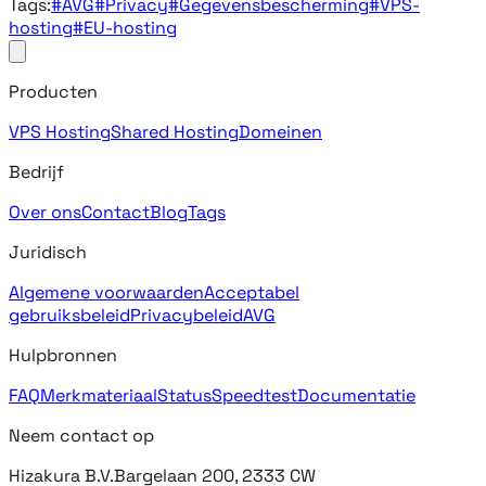
Tags:
#AVG
#Privacy
#Gegevensbescherming
#VPS-
hosting
#EU-hosting
Producten
VPS Hosting
Shared Hosting
Domeinen
Bedrijf
Over ons
Contact
Blog
Tags
Juridisch
Algemene voorwaarden
Acceptabel
gebruiksbeleid
Privacybeleid
AVG
Hulpbronnen
FAQ
Merkmateriaal
Status
Speedtest
Documentatie
Neem contact op
Hizakura B.V.
Bargelaan 200, 2333 CW