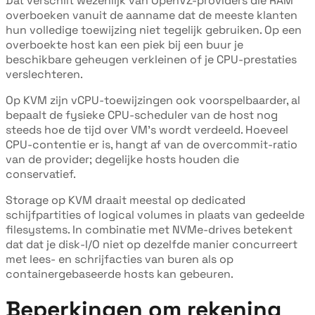
Dat verschilt wezenlijk van OpenVZ-providers die RAM
overboeken vanuit de aanname dat de meeste klanten
hun volledige toewijzing niet tegelijk gebruiken. Op een
overboekte host kan een piek bij een buur je
beschikbare geheugen verkleinen of je CPU-prestaties
verslechteren.
Op KVM zijn vCPU-toewijzingen ook voorspelbaarder, al
bepaalt de fysieke CPU-scheduler van de host nog
steeds hoe de tijd over VM's wordt verdeeld. Hoeveel
CPU-contentie er is, hangt af van de overcommit-ratio
van de provider; degelijke hosts houden die
conservatief.
Storage op KVM draait meestal op dedicated
schijfpartities of logical volumes in plaats van gedeelde
filesystems. In combinatie met NVMe-drives betekent
dat dat je disk-I/O niet op dezelfde manier concurreert
met lees- en schrijfacties van buren als op
containergebaseerde hosts kan gebeuren.
Beperkingen om rekening