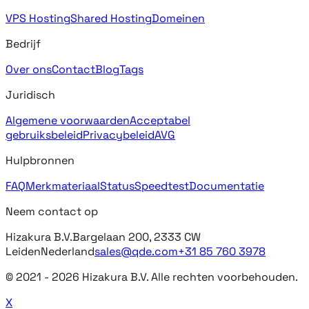
VPS Hosting
Shared Hosting
Domeinen
Bedrijf
Over ons
Contact
Blog
Tags
Juridisch
Algemene voorwaarden
Acceptabel
gebruiksbeleid
Privacybeleid
AVG
Hulpbronnen
FAQ
Merkmateriaal
Status
Speedtest
Documentatie
Neem contact op
Hizakura B.V.
Bargelaan 200, 2333 CW
Leiden
Nederland
sales@qde.com
+31 85 760 3978
© 2021 -
2026
Hizakura B.V. Alle rechten voorbehouden.
X