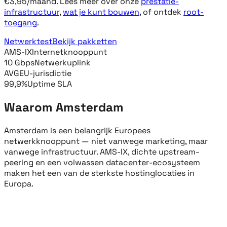
€3,95/maand. Lees meer over onze
prestatie-
infrastructuur
,
wat je kunt bouwen
,
of ontdek
root-
toegang
.
Netwerktest
Bekijk pakketten
AMS-IX
Internetknooppunt
10 Gbps
Netwerkuplink
AVG
EU-jurisdictie
99,9%
Uptime SLA
Waarom Amsterdam
Amsterdam is een belangrijk Europees
netwerkknooppunt — niet vanwege marketing, maar
vanwege infrastructuur. AMS-IX, dichte upstream-
peering en een volwassen datacenter-ecosysteem
maken het een van de sterkste hostinglocaties in
Europa.