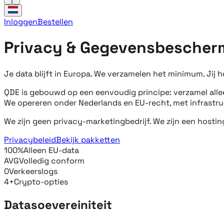
Inloggen
Bestellen
Privacy & Gegevensbescher
Je data blijft in Europa. We verzamelen het minimum. Jij 
QDE is gebouwd op een eenvoudig principe: verzamel alleen
We opereren onder Nederlands en EU-recht, met infrastruc
We zijn geen privacy-marketingbedrijf. We zijn een hosti
Privacybeleid
Bekijk pakketten
100%
Alleen EU-data
AVG
Volledig conform
0
Verkeerslogs
4+
Crypto-opties
Datasoevereiniteit