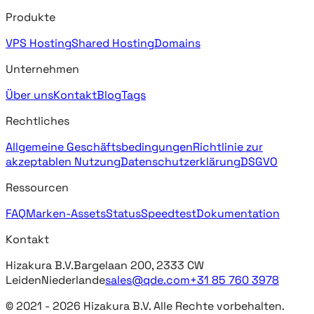
Produkte
VPS Hosting
Shared Hosting
Domains
Unternehmen
Über uns
Kontakt
Blog
Tags
Rechtliches
Allgemeine Geschäftsbedingungen
Richtlinie zur
akzeptablen Nutzung
Datenschutzerklärung
DSGVO
Ressourcen
FAQ
Marken-Assets
Status
Speedtest
Dokumentation
Kontakt
Hizakura B.V.
Bargelaan 200, 2333 CW
Leiden
Niederlande
sales@qde.com
+31 85 760 3978
© 2021 -
2026
Hizakura B.V. Alle Rechte vorbehalten.