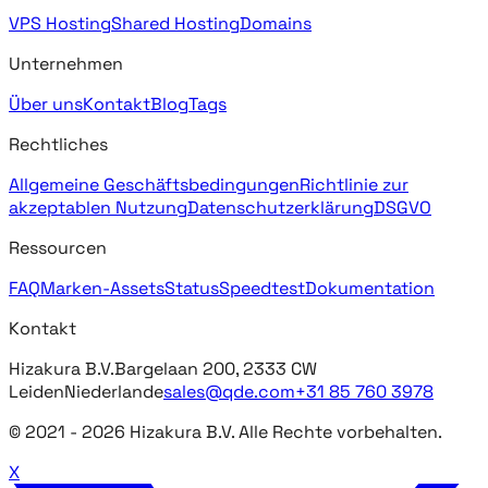
VPS Hosting
Shared Hosting
Domains
Unternehmen
Über uns
Kontakt
Blog
Tags
Rechtliches
Allgemeine Geschäftsbedingungen
Richtlinie zur
akzeptablen Nutzung
Datenschutzerklärung
DSGVO
Ressourcen
FAQ
Marken-Assets
Status
Speedtest
Dokumentation
Kontakt
Hizakura B.V.
Bargelaan 200, 2333 CW
Leiden
Niederlande
sales@qde.com
+31 85 760 3978
© 2021 -
2026
Hizakura B.V. Alle Rechte vorbehalten.
X