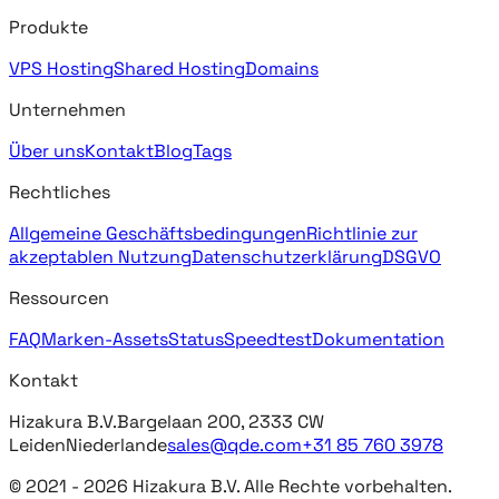
Produkte
VPS Hosting
Shared Hosting
Domains
Unternehmen
Über uns
Kontakt
Blog
Tags
Rechtliches
Allgemeine Geschäftsbedingungen
Richtlinie zur
akzeptablen Nutzung
Datenschutzerklärung
DSGVO
Ressourcen
FAQ
Marken-Assets
Status
Speedtest
Dokumentation
Kontakt
Hizakura B.V.
Bargelaan 200, 2333 CW
Leiden
Niederlande
sales@qde.com
+31 85 760 3978
© 2021 -
2026
Hizakura B.V. Alle Rechte vorbehalten.