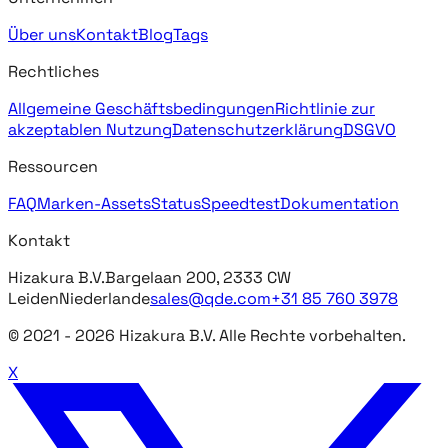
Über uns
Kontakt
Blog
Tags
Rechtliches
Allgemeine Geschäftsbedingungen
Richtlinie zur
akzeptablen Nutzung
Datenschutzerklärung
DSGVO
Ressourcen
FAQ
Marken-Assets
Status
Speedtest
Dokumentation
Kontakt
Hizakura B.V.
Bargelaan 200, 2333 CW
Leiden
Niederlande
sales@qde.com
+31 85 760 3978
© 2021 -
2026
Hizakura B.V. Alle Rechte vorbehalten.
X