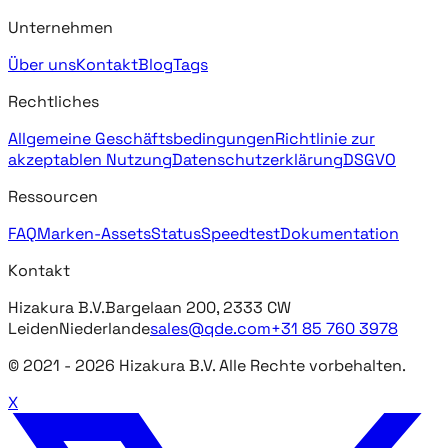
Unternehmen
Über uns
Kontakt
Blog
Tags
Rechtliches
Allgemeine Geschäftsbedingungen
Richtlinie zur
akzeptablen Nutzung
Datenschutzerklärung
DSGVO
Ressourcen
FAQ
Marken-Assets
Status
Speedtest
Dokumentation
Kontakt
Hizakura B.V.
Bargelaan 200, 2333 CW
Leiden
Niederlande
sales@qde.com
+31 85 760 3978
© 2021 -
2026
Hizakura B.V. Alle Rechte vorbehalten.
X