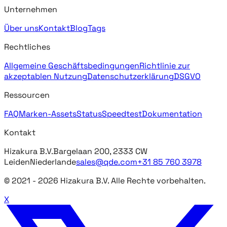
Unternehmen
Über uns
Kontakt
Blog
Tags
Rechtliches
Allgemeine Geschäftsbedingungen
Richtlinie zur
akzeptablen Nutzung
Datenschutzerklärung
DSGVO
Ressourcen
FAQ
Marken-Assets
Status
Speedtest
Dokumentation
Kontakt
Hizakura B.V.
Bargelaan 200, 2333 CW
Leiden
Niederlande
sales@qde.com
+31 85 760 3978
© 2021 -
2026
Hizakura B.V. Alle Rechte vorbehalten.
X