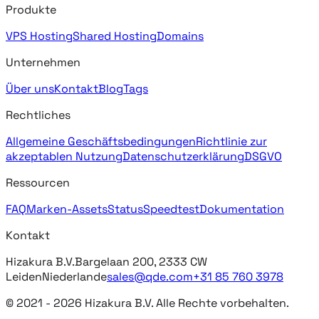
Produkte
VPS Hosting
Shared Hosting
Domains
Unternehmen
Über uns
Kontakt
Blog
Tags
Rechtliches
Allgemeine Geschäftsbedingungen
Richtlinie zur
akzeptablen Nutzung
Datenschutzerklärung
DSGVO
Ressourcen
FAQ
Marken-Assets
Status
Speedtest
Dokumentation
Kontakt
Hizakura B.V.
Bargelaan 200, 2333 CW
Leiden
Niederlande
sales@qde.com
+31 85 760 3978
© 2021 -
2026
Hizakura B.V. Alle Rechte vorbehalten.