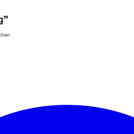
g"
uchen