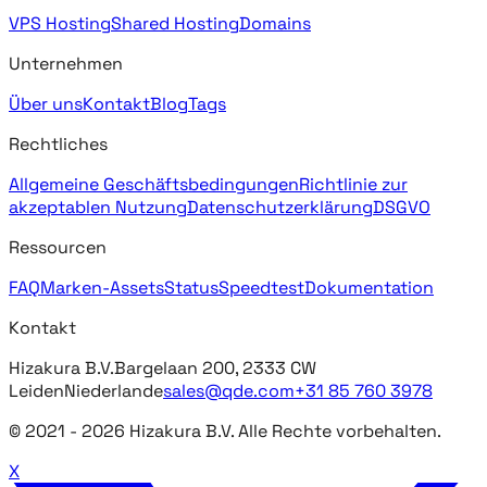
VPS Hosting
Shared Hosting
Domains
Unternehmen
Über uns
Kontakt
Blog
Tags
Rechtliches
Allgemeine Geschäftsbedingungen
Richtlinie zur
akzeptablen Nutzung
Datenschutzerklärung
DSGVO
Ressourcen
FAQ
Marken-Assets
Status
Speedtest
Dokumentation
Kontakt
Hizakura B.V.
Bargelaan 200, 2333 CW
Leiden
Niederlande
sales@qde.com
+31 85 760 3978
© 2021 -
2026
Hizakura B.V. Alle Rechte vorbehalten.
X