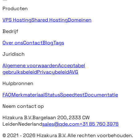
Producten
VPS Hosting
Shared Hosting
Domeinen
Bedrijf
Over ons
Contact
Blog
Tags
Juridisch
Algemene voorwaarden
Acceptabel
gebruiksbeleid
Privacybeleid
AVG
Hulpbronnen
FAQ
Merkmateriaal
Status
Speedtest
Documentatie
Neem contact op
Hizakura B.V.
Bargelaan 200, 2333 CW
Leiden
Nederland
sales@qde.com
+31 85 760 3978
© 2021 -
2026
Hizakura B.V. Alle rechten voorbehouden.