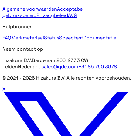
Algemene voorwaarden
Acceptabel
gebruiksbeleid
Privacybeleid
AVG
Hulpbronnen
FAQ
Merkmateriaal
Status
Speedtest
Documentatie
Neem contact op
Hizakura B.V.
Bargelaan 200, 2333 CW
Leiden
Nederland
sales@qde.com
+31 85 760 3978
© 2021 -
2026
Hizakura B.V. Alle rechten voorbehouden.
X