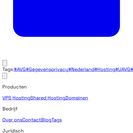
Tags:
#AVG
#Gegevensprivacy
#Nederland
#Hosting
#UAVG
Producten
VPS Hosting
Shared Hosting
Domeinen
Bedrijf
Over ons
Contact
Blog
Tags
Juridisch