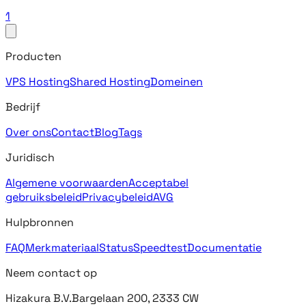
1
Producten
VPS Hosting
Shared Hosting
Domeinen
Bedrijf
Over ons
Contact
Blog
Tags
Juridisch
Algemene voorwaarden
Acceptabel
gebruiksbeleid
Privacybeleid
AVG
Hulpbronnen
FAQ
Merkmateriaal
Status
Speedtest
Documentatie
Neem contact op
Hizakura B.V.
Bargelaan 200, 2333 CW