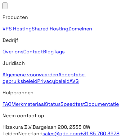
Producten
VPS Hosting
Shared Hosting
Domeinen
Bedrijf
Over ons
Contact
Blog
Tags
Juridisch
Algemene voorwaarden
Acceptabel
gebruiksbeleid
Privacybeleid
AVG
Hulpbronnen
FAQ
Merkmateriaal
Status
Speedtest
Documentatie
Neem contact op
Hizakura B.V.
Bargelaan 200, 2333 CW
Leiden
Nederland
sales@qde.com
+31 85 760 3978