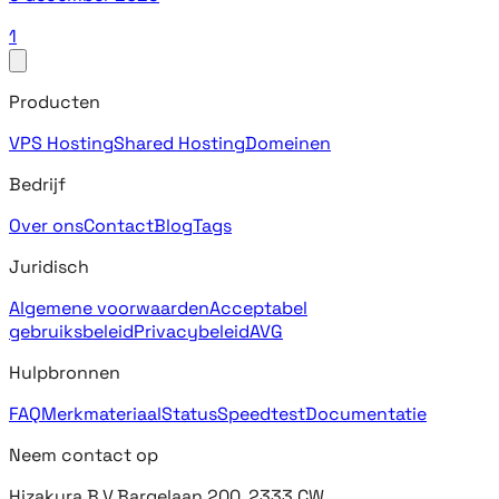
1
Producten
VPS Hosting
Shared Hosting
Domeinen
Bedrijf
Over ons
Contact
Blog
Tags
Juridisch
Algemene voorwaarden
Acceptabel
gebruiksbeleid
Privacybeleid
AVG
Hulpbronnen
FAQ
Merkmateriaal
Status
Speedtest
Documentatie
Neem contact op
Hizakura B.V.
Bargelaan 200, 2333 CW