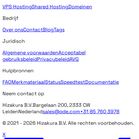
VPS Hosting
Shared Hosting
Domeinen
Bedrijf
Over ons
Contact
Blog
Tags
Juridisch
Algemene voorwaarden
Acceptabel
gebruiksbeleid
Privacybeleid
AVG
Hulpbronnen
FAQ
Merkmateriaal
Status
Speedtest
Documentatie
Neem contact op
Hizakura B.V.
Bargelaan 200, 2333 CW
Leiden
Nederland
sales@qde.com
+31 85 760 3978
© 2021 -
2026
Hizakura B.V. Alle rechten voorbehouden.
X