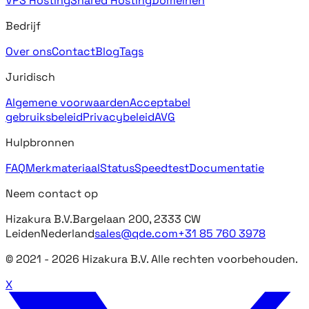
VPS Hosting
Shared Hosting
Domeinen
Bedrijf
Over ons
Contact
Blog
Tags
Juridisch
Algemene voorwaarden
Acceptabel
gebruiksbeleid
Privacybeleid
AVG
Hulpbronnen
FAQ
Merkmateriaal
Status
Speedtest
Documentatie
Neem contact op
Hizakura B.V.
Bargelaan 200, 2333 CW
Leiden
Nederland
sales@qde.com
+31 85 760 3978
© 2021 -
2026
Hizakura B.V. Alle rechten voorbehouden.
X