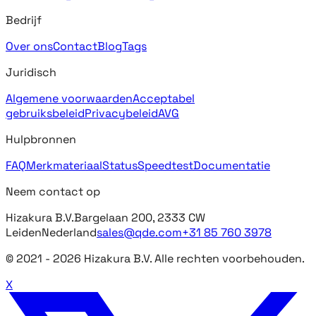
Bedrijf
Over ons
Contact
Blog
Tags
Juridisch
Algemene voorwaarden
Acceptabel
gebruiksbeleid
Privacybeleid
AVG
Hulpbronnen
FAQ
Merkmateriaal
Status
Speedtest
Documentatie
Neem contact op
Hizakura B.V.
Bargelaan 200, 2333 CW
Leiden
Nederland
sales@qde.com
+31 85 760 3978
© 2021 -
2026
Hizakura B.V. Alle rechten voorbehouden.
X