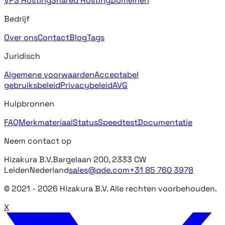
VPS Hosting
Shared Hosting
Domeinen
Bedrijf
Over ons
Contact
Blog
Tags
Juridisch
Algemene voorwaarden
Acceptabel
gebruiksbeleid
Privacybeleid
AVG
Hulpbronnen
FAQ
Merkmateriaal
Status
Speedtest
Documentatie
Neem contact op
Hizakura B.V.
Bargelaan 200, 2333 CW
Leiden
Nederland
sales@qde.com
+31 85 760 3978
© 2021 -
2026
Hizakura B.V. Alle rechten voorbehouden.
X