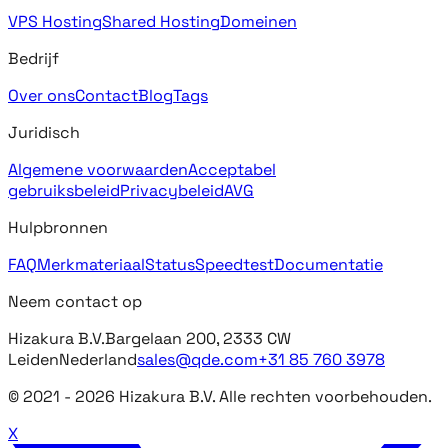
VPS Hosting
Shared Hosting
Domeinen
Bedrijf
Over ons
Contact
Blog
Tags
Juridisch
Algemene voorwaarden
Acceptabel
gebruiksbeleid
Privacybeleid
AVG
Hulpbronnen
FAQ
Merkmateriaal
Status
Speedtest
Documentatie
Neem contact op
Hizakura B.V.
Bargelaan 200, 2333 CW
Leiden
Nederland
sales@qde.com
+31 85 760 3978
© 2021 -
2026
Hizakura B.V. Alle rechten voorbehouden.
X