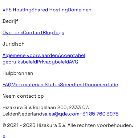
VPS Hosting
Shared Hosting
Domeinen
Bedrijf
Over ons
Contact
Blog
Tags
Juridisch
Algemene voorwaarden
Acceptabel
gebruiksbeleid
Privacybeleid
AVG
Hulpbronnen
FAQ
Merkmateriaal
Status
Speedtest
Documentatie
Neem contact op
Hizakura B.V.
Bargelaan 200, 2333 CW
Leiden
Nederland
sales@qde.com
+31 85 760 3978
© 2021 -
2026
Hizakura B.V. Alle rechten voorbehouden.
X