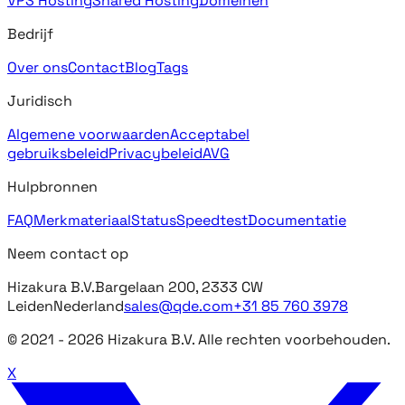
VPS Hosting
Shared Hosting
Domeinen
Bedrijf
Over ons
Contact
Blog
Tags
Juridisch
Algemene voorwaarden
Acceptabel
gebruiksbeleid
Privacybeleid
AVG
Hulpbronnen
FAQ
Merkmateriaal
Status
Speedtest
Documentatie
Neem contact op
Hizakura B.V.
Bargelaan 200, 2333 CW
Leiden
Nederland
sales@qde.com
+31 85 760 3978
© 2021 -
2026
Hizakura B.V. Alle rechten voorbehouden.
X