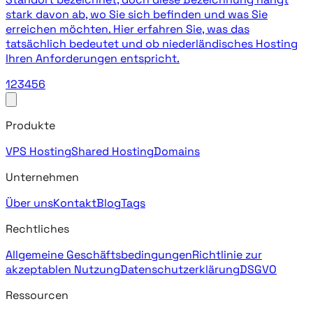
stark davon ab, wo Sie sich befinden und was Sie
erreichen möchten. Hier erfahren Sie, was das
tatsächlich bedeutet und ob niederländisches Hosting
Ihren Anforderungen entspricht.
1
2
3
4
5
6
Produkte
VPS Hosting
Shared Hosting
Domains
Unternehmen
Über uns
Kontakt
Blog
Tags
Rechtliches
Allgemeine Geschäftsbedingungen
Richtlinie zur
akzeptablen Nutzung
Datenschutzerklärung
DSGVO
Ressourcen